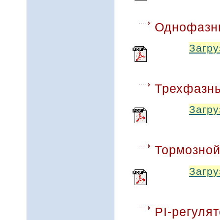
Однофазны
Загру
Трехфазны
Загру
Тормозной
Загру
PI-регуля