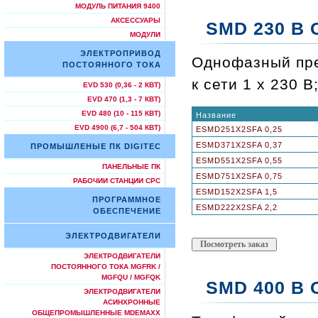
МОДУЛЬ ПИТАНИЯ 9400
АКСЕССУАРЫ
SMD 230 В О
МОДУЛИ
ЭЛЕКТРОПРИВОД
Однофазный прео
ПОСТОЯННОГО ТОКА
к сети 1 x 230 
EVD 530 (0,36 - 2 КВТ)
EVD 470 (1,3 - 7 КВТ)
EVD 480 (10 - 115 КВТ)
Название
EVD 4900 (6,7 - 504 КВТ)
ESMD251X2SFA 0,25
ESMD371X2SFA 0,37
ПРОМЫШЛЕНЫЕ ПК DIGITEC
ESMD551X2SFA 0,55
ПАНЕЛЬНЫЕ ПК
ESMD751X2SFA 0,75
РАБОЧИИ СТАНЦИИ СРС
ESMD152X2SFA 1,5
ПРОГРАММНОЕ
ESMD222X2SFA 2,2
ОБЕСПЕЧЕНИЕ
ЭЛЕКТРОДВИГАТЕЛИ
ЭЛЕКТРОДВИГАТЕЛИ
ПОСТОЯННОГО ТОКА MGFRK /
MGFQU / MGFQK
SMD 400 В О
ЭЛЕКТРОДВИГАТЕЛИ
АСИНХРОННЫЕ
ОБЩЕПРОМЫШЛЕННЫЕ MDEMAXX