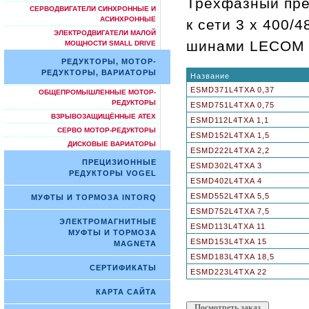
Трехфазный прео
СЕРВОДВИГАТЕЛИ СИНХРОННЫЕ И
АСИНХРОННЫЕ
к сети 3 x 400/
ЭЛЕКТРОДВИГАТЕЛИ МАЛОЙ
шинами LECOM и
МОЩНОСТИ SMALL DRIVE
РЕДУКТОРЫ, МОТОР-
РЕДУКТОРЫ, ВАРИАТОРЫ
Название
ESMD371L4TXA 0,37
ОБЩЕПРОМЫШЛЕННЫЕ МОТОР-
РЕДУКТОРЫ
ESMD751L4TXA 0,75
ВЗРЫВОЗАЩИЩЁННЫЕ ATEX
ESMD112L4TXA 1,1
СЕРВО МОТОР-РЕДУКТОРЫ
ESMD152L4TXA 1,5
ДИСКОВЫЕ ВАРИАТОРЫ
ESMD222L4TXA 2,2
ПРЕЦИЗИОННЫЕ
ESMD302L4TXA 3
РЕДУКТОРЫ VOGEL
ESMD402L4TXA 4
ESMD552L4TXA 5,5
МУФТЫ И ТОРМОЗА INTORQ
ESMD752L4TXA 7,5
ЭЛЕКТРОМАГНИТНЫЕ
ESMD113L4TXA 11
МУФТЫ И ТОРМОЗА
ESMD153L4TXA 15
MAGNETA
ESMD183L4TXA 18,5
СЕРТИФИКАТЫ
ESMD223L4TXA 22
КАРТА САЙТА