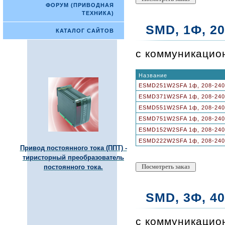
ФОРУМ (ПРИВОДНАЯ
ТЕХНИКА)
SMD, 1Ф, 208
КАТАЛОГ САЙТОВ
с коммуникацио
Название
ESMD251W2SFA 1ф, 208-240В
ESMD371W2SFA 1ф, 208-240В
ESMD551W2SFA 1ф, 208-240В
ESMD751W2SFA 1ф, 208-240В
ESMD152W2SFA 1ф, 208-240В
ESMD222W2SFA 1ф, 208-240В
Привод постоянного тока (ППТ) -
тиристорный преобразователь
постоянного тока.
SMD, 3Ф, 400
с коммуникацио