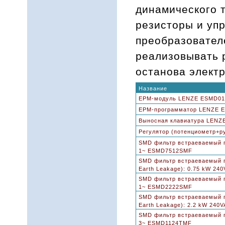
динамического 
резисторы и уп
преобразовател
реализовывать 
останова элект
Название
EPM-модуль LENZE ESMD0
EPM-программатор LENZE 
Выносная клавиатура LENZE
Регулятор (потенциометр+р
SMD фильтр встраеваемый по
1~ ESMD7512SMF
SMD фильтр встраеваемый по
Earth Leakage): 0.75 kW 2
SMD фильтр встраеваемый по
1~ ESMD2222SMF
SMD фильтр встраеваемый по
Earth Leakage): 2.2 kW 24
SMD фильтр встраеваемый по
3~ ESMD1124TMF