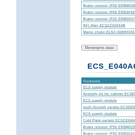
Brake resistor IP50 ERBM0
Brake resistor IP65 ERBS03
Brake resistor IP20 ERBD04
RFI filter ECSZZ020X4B
Mains choke ELN3-0088H035
ECS_E040AC
Название
ECS supply module
Assemly kit for cabinet EC
ECS supply module
push through variant ECSDE
ECS supply module
Cold Plate variant ECSCE04
Brake resistor IP50 ERBM0
Brake resistor IP65 ERBS02