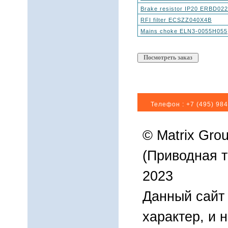
Brake resistor IP20 ERBD02
RFI filter ECSZZ040X4B
Mains choke ELN3-0055H055
Телефон :
+7 (495) 984
© Matrix Gro
(Приводная т
2023
Данный сайт
характер, и 