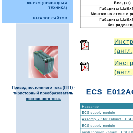
Вес, (кг)
ФОРУМ (ПРИВОДНАЯ
ТЕХНИКА)
Габариты ШхВхГ
Монтаж на стене с 
КАТАЛОГ САЙТОВ
Габариты ШхВхГ
без радиато
Инстр
(англ.
Инстр
(англ.
Привод постоянного тока (ППТ) -
ECS_E012AC
тиристорный преобразователь
постоянного тока.
Название
ECS supply module
Assemly kit for cabinet EC
ECS supply module
push through variant ECSDE