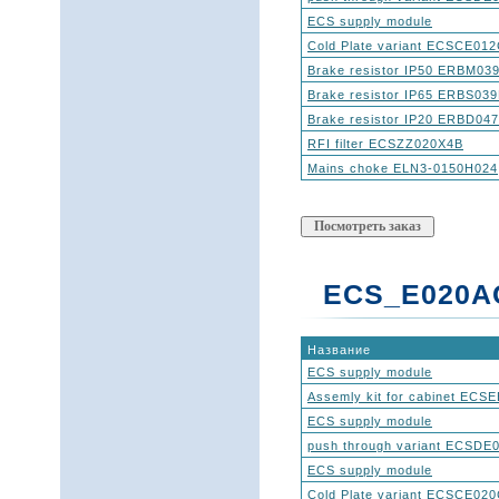
ECS supply module
Cold Plate variant ECSCE01
Brake resistor IP50 ERBM0
Brake resistor IP65 ERBS03
Brake resistor IP20 ERBD04
RFI filter ECSZZ020X4B
Mains choke ELN3-0150H024
ECS_E020AC
Название
ECS supply module
Assemly kit for cabinet EC
ECS supply module
push through variant ECSDE
ECS supply module
Cold Plate variant ECSCE02