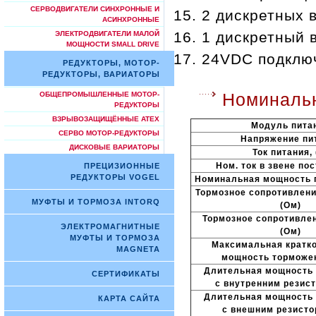
СЕРВОДВИГАТЕЛИ СИНХРОННЫЕ И
2 дискретных 
АСИНХРОННЫЕ
1 дискретный 
ЭЛЕКТРОДВИГАТЕЛИ МАЛОЙ
МОЩНОСТИ SMALL DRIVE
24VDC подключ
РЕДУКТОРЫ, МОТОР-
РЕДУКТОРЫ, ВАРИАТОРЫ
ОБЩЕПРОМЫШЛЕННЫЕ МОТОР-
Номиналь
РЕДУКТОРЫ
ВЗРЫВОЗАЩИЩЁННЫЕ ATEX
Модуль пита
СЕРВО МОТОР-РЕДУКТОРЫ
Напряжение пи
ДИСКОВЫЕ ВАРИАТОРЫ
Ток питания, 
Ном. ток в звене пост
ПРЕЦИЗИОННЫЕ
РЕДУКТОРЫ VOGEL
Номинальная мощность п
Тормозное сопротивлени
МУФТЫ И ТОРМОЗА INTORQ
(Ом)
Тормозное сопротивлен
ЭЛЕКТРОМАГНИТНЫЕ
(Ом)
МУФТЫ И ТОРМОЗА
Максимальная кратк
MAGNETA
мощность торможен
Длительная мощность 
СЕРТИФИКАТЫ
с внутренним резист
Длительная мощность 
КАРТА САЙТА
с внешним резисто