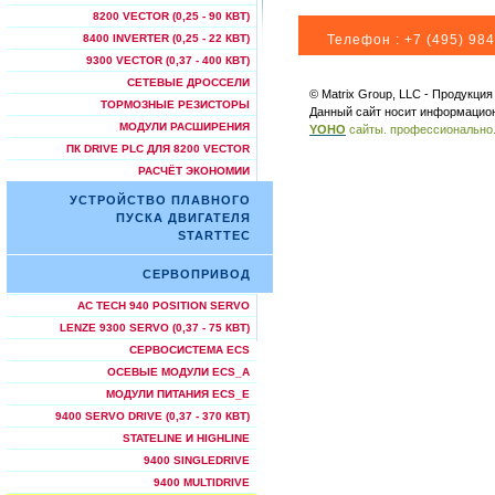
8200 VECTOR (0,25 - 90 КВТ)
Телефон :
+7 (495) 984
8400 INVERTER (0,25 - 22 КВТ)
9300 VECTOR (0,37 - 400 КВТ)
СЕТЕВЫЕ ДРОССЕЛИ
© Matrix Group, LLC - Продукци
ТОРМОЗНЫЕ РЕЗИСТОРЫ
Данный сайт носит информацион
МОДУЛИ РАСШИРЕНИЯ
YOHO
сайты. профессионально
ПК DRIVE PLC ДЛЯ 8200 VECTOR
РАСЧЁТ ЭКОНОМИИ
УСТРОЙСТВО ПЛАВНОГО
ПУСКА ДВИГАТЕЛЯ
STARTTEC
СЕРВОПРИВОД
AC TECH 940 POSITION SERVO
LENZE 9300 SERVO (0,37 - 75 КВТ)
СЕРВОСИСТЕМА ECS
ОСЕВЫЕ МОДУЛИ ECS_A
МОДУЛИ ПИТАНИЯ ECS_E
9400 SERVO DRIVE (0,37 - 370 КВТ)
STATELINE И HIGHLINE
9400 SINGLEDRIVE
9400 MULTIDRIVE