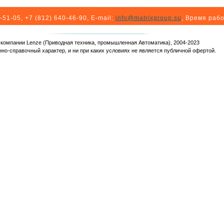
-51-05, +7 (812) 640-46-90
, E-mail:
info@matrixgroup.su
, Время рабо
я компании Lenze (Приводная техника, промышленная Автоматика), 2004-2023
но-справочный характер, и ни при каких условиях не является публичной офертой.
.