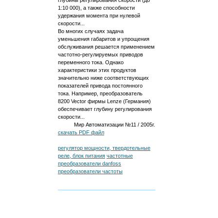
глубины регулирования скорости (до
1:10 000), а также способности
удержания момента при нулевой
скорости...
Во многих случаях задача
уменьшения габаритов и упрощения
обслуживания решается применением
частотно-регулируемых приводов
переменного тока. Однако
характеристики этих продуктов
значительно ниже соответствующих
показателей привода постоянного
тока. Например, преобразователь
8200 Vector фирмы Lenze (Германия)
обеспечивает глубину регулирования
скорости...
Мир Автоматизации №11 / 2005г.
скачать PDF файл
регулятор мощности, твердотельные
реле, блок питания
частотные
преобразователи danfoss
преобразователи частоты