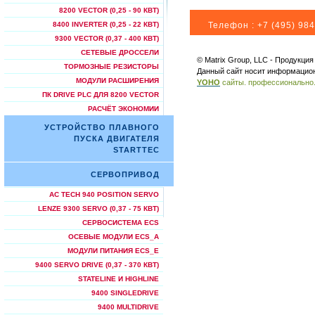
8200 VECTOR (0,25 - 90 КВТ)
Телефон :
+7 (495) 984
8400 INVERTER (0,25 - 22 КВТ)
9300 VECTOR (0,37 - 400 КВТ)
СЕТЕВЫЕ ДРОССЕЛИ
© Matrix Group, LLC - Продукци
ТОРМОЗНЫЕ РЕЗИСТОРЫ
Данный сайт носит информацион
МОДУЛИ РАСШИРЕНИЯ
YOHO
сайты. профессионально
ПК DRIVE PLC ДЛЯ 8200 VECTOR
РАСЧЁТ ЭКОНОМИИ
УСТРОЙСТВО ПЛАВНОГО
ПУСКА ДВИГАТЕЛЯ
STARTTEC
СЕРВОПРИВОД
AC TECH 940 POSITION SERVO
LENZE 9300 SERVO (0,37 - 75 КВТ)
СЕРВОСИСТЕМА ECS
ОСЕВЫЕ МОДУЛИ ECS_A
МОДУЛИ ПИТАНИЯ ECS_E
9400 SERVO DRIVE (0,37 - 370 КВТ)
STATELINE И HIGHLINE
9400 SINGLEDRIVE
9400 MULTIDRIVE