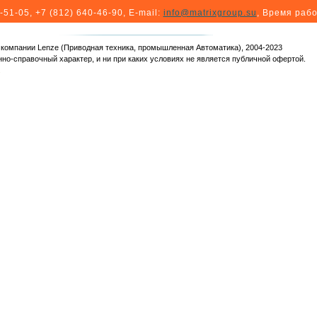
-51-05, +7 (812) 640-46-90
, E-mail:
info@matrixgroup.su
, Время рабо
я компании Lenze (Приводная техника, промышленная Автоматика), 2004-2023
но-справочный характер, и ни при каких условиях не является публичной офертой.
.