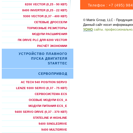
8200 VECTOR (0,25 - 90 КВТ)
Телефон :
+7 (495) 984
8400 INVERTER (0,25 - 22 КВТ)
9300 VECTOR (0,37 - 400 КВТ)
© Matrix Group, LLC - Продукци
СЕТЕВЫЕ ДРОССЕЛИ
Данный сайт носит информацион
ТОРМОЗНЫЕ РЕЗИСТОРЫ
YOHO
сайты. профессионально
МОДУЛИ РАСШИРЕНИЯ
ПК DRIVE PLC ДЛЯ 8200 VECTOR
РАСЧЁТ ЭКОНОМИИ
УСТРОЙСТВО ПЛАВНОГО
ПУСКА ДВИГАТЕЛЯ
STARTTEC
СЕРВОПРИВОД
AC TECH 940 POSITION SERVO
LENZE 9300 SERVO (0,37 - 75 КВТ)
СЕРВОСИСТЕМА ECS
ОСЕВЫЕ МОДУЛИ ECS_A
МОДУЛИ ПИТАНИЯ ECS_E
9400 SERVO DRIVE (0,37 - 370 КВТ)
STATELINE И HIGHLINE
9400 SINGLEDRIVE
9400 MULTIDRIVE