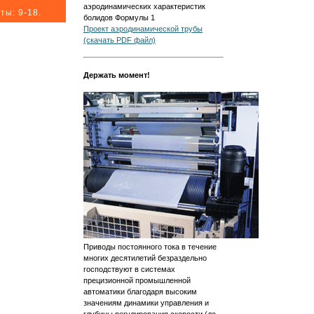
аэродинамических характеристик
ты: 9-18.
болидов Формулы 1
Проект аэродинамической трубы
(скачать PDF файл)
Держать момент!
Приводы постоянного тока в течение
многих десятилетий безраздельно
господствуют в системах
прецизионной промышленной
автоматики благодаря высоким
значениям динамики управления и