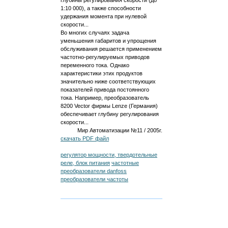
глубины регулирования скорости (до
1:10 000), а также способности
удержания момента при нулевой
скорости...
Во многих случаях задача
уменьшения габаритов и упрощения
обслуживания решается применением
частотно-регулируемых приводов
переменного тока. Однако
характеристики этих продуктов
значительно ниже соответствующих
показателей привода постоянного
тока. Например, преобразователь
8200 Vector фирмы Lenze (Германия)
обеспечивает глубину регулирования
скорости...
Мир Автоматизации №11 / 2005г.
скачать PDF файл
регулятор мощности, твердотельные
реле, блок питания
частотные
преобразователи danfoss
преобразователи частоты