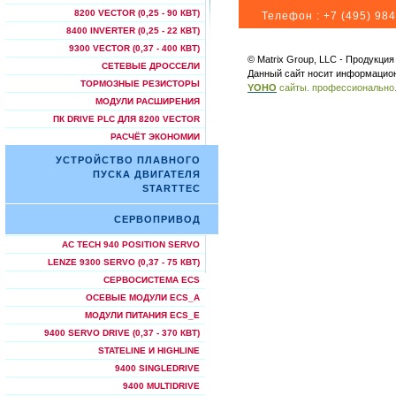
8200 VECTOR (0,25 - 90 КВТ)
Телефон :
+7 (495) 984
8400 INVERTER (0,25 - 22 КВТ)
9300 VECTOR (0,37 - 400 КВТ)
© Matrix Group, LLC - Продукци
СЕТЕВЫЕ ДРОССЕЛИ
Данный сайт носит информацион
ТОРМОЗНЫЕ РЕЗИСТОРЫ
YOHO
сайты. профессионально
МОДУЛИ РАСШИРЕНИЯ
ПК DRIVE PLC ДЛЯ 8200 VECTOR
РАСЧЁТ ЭКОНОМИИ
УСТРОЙСТВО ПЛАВНОГО
ПУСКА ДВИГАТЕЛЯ
STARTTEC
СЕРВОПРИВОД
AC TECH 940 POSITION SERVO
LENZE 9300 SERVO (0,37 - 75 КВТ)
СЕРВОСИСТЕМА ECS
ОСЕВЫЕ МОДУЛИ ECS_A
МОДУЛИ ПИТАНИЯ ECS_E
9400 SERVO DRIVE (0,37 - 370 КВТ)
STATELINE И HIGHLINE
9400 SINGLEDRIVE
9400 MULTIDRIVE