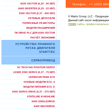
8200 VECTOR (0,25 - 90 КВТ)
Телефон :
+7 (495) 984
8400 INVERTER (0,25 - 22 КВТ)
9300 VECTOR (0,37 - 400 КВТ)
© Matrix Group, LLC - Продукци
СЕТЕВЫЕ ДРОССЕЛИ
Данный сайт носит информацион
ТОРМОЗНЫЕ РЕЗИСТОРЫ
YOHO
сайты. профессионально
МОДУЛИ РАСШИРЕНИЯ
ПК DRIVE PLC ДЛЯ 8200 VECTOR
РАСЧЁТ ЭКОНОМИИ
УСТРОЙСТВО ПЛАВНОГО
ПУСКА ДВИГАТЕЛЯ
STARTTEC
СЕРВОПРИВОД
AC TECH 940 POSITION SERVO
LENZE 9300 SERVO (0,37 - 75 КВТ)
СЕРВОСИСТЕМА ECS
ОСЕВЫЕ МОДУЛИ ECS_A
МОДУЛИ ПИТАНИЯ ECS_E
9400 SERVO DRIVE (0,37 - 370 КВТ)
STATELINE И HIGHLINE
9400 SINGLEDRIVE
9400 MULTIDRIVE