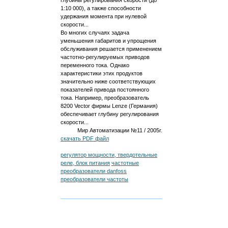
глубины регулирования скорости (до
1:10 000), а также способности
удержания момента при нулевой
скорости...
Во многих случаях задача
уменьшения габаритов и упрощения
обслуживания решается применением
частотно-регулируемых приводов
переменного тока. Однако
характеристики этих продуктов
значительно ниже соответствующих
показателей привода постоянного
тока. Например, преобразователь
8200 Vector фирмы Lenze (Германия)
обеспечивает глубину регулирования
скорости...
Мир Автоматизации №11 / 2005г.
скачать PDF файл
регулятор мощности, твердотельные
реле, блок питания
частотные
преобразователи danfoss
преобразователи частоты