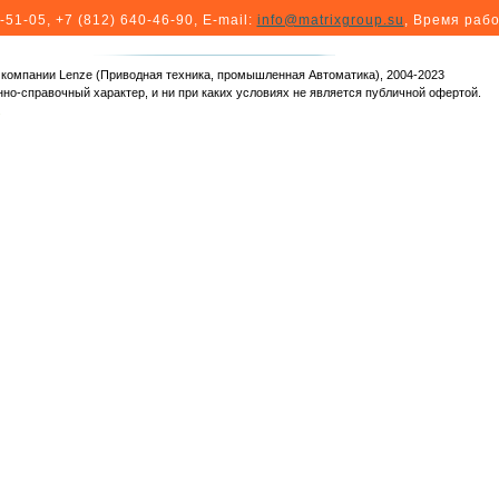
-51-05, +7 (812) 640-46-90
, E-mail:
info@matrixgroup.su
, Время рабо
я компании Lenze (Приводная техника, промышленная Автоматика), 2004-2023
но-справочный характер, и ни при каких условиях не является публичной офертой.
.