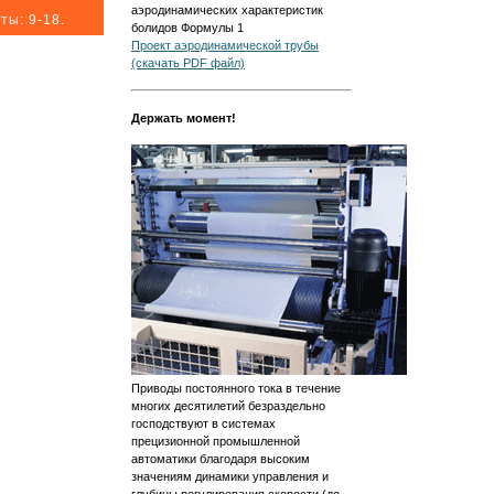
аэродинамических характеристик
ты: 9-18.
болидов Формулы 1
Проект аэродинамической трубы
(скачать PDF файл)
Держать момент!
Приводы постоянного тока в течение
многих десятилетий безраздельно
господствуют в системах
прецизионной промышленной
автоматики благодаря высоким
значениям динамики управления и