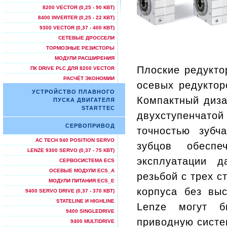
8200 VECTOR (0,25 - 90 КВТ)
8400 INVERTER (0,25 - 22 КВТ)
9300 VECTOR (0,37 - 400 КВТ)
СЕТЕВЫЕ ДРОССЕЛИ
ТОРМОЗНЫЕ РЕЗИСТОРЫ
МОДУЛИ РАСШИРЕНИЯ
Плоские редукто
ПК DRIVE PLC ДЛЯ 8200 VECTOR
РАСЧЁТ ЭКОНОМИИ
осевых редуктор
УСТРОЙСТВО ПЛАВНОГО
Компактный диза
ПУСКА ДВИГАТЕЛЯ
STARTTEC
двухступенчато
СЕРВОПРИВОД
точностью зубч
AC TECH 940 POSITION SERVO
зубцов обесп
LENZE 9300 SERVO (0,37 - 75 КВТ)
эксплуатации д
СЕРВОСИСТЕМА ECS
ОСЕВЫЕ МОДУЛИ ECS_A
резьбой с трех с
МОДУЛИ ПИТАНИЯ ECS_E
корпуса без вы
9400 SERVO DRIVE (0,37 - 370 КВТ)
STATELINE И HIGHLINE
Lenze могут б
9400 SINGLEDRIVE
приводную систе
9400 MULTIDRIVE