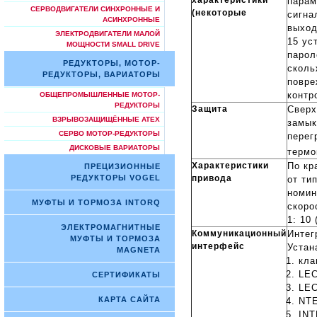
парам
СЕРВОДВИГАТЕЛИ СИНХРОННЫЕ И
(некоторые
сигна
АСИНХРОННЫЕ
выход
ЭЛЕКТРОДВИГАТЕЛИ МАЛОЙ
15 ус
МОЩНОСТИ SMALL DRIVE
парол
РЕДУКТОРЫ, МОТОР-
сколь
РЕДУКТОРЫ, ВАРИАТОРЫ
повре
контр
ОБЩЕПРОМЫШЛЕННЫЕ МОТОР-
РЕДУКТОРЫ
Защита
Сверх
ВЗРЫВОЗАЩИЩЁННЫЕ ATEX
замык
СЕРВО МОТОР-РЕДУКТОРЫ
перег
ДИСКОВЫЕ ВАРИАТОРЫ
термо
Характеристики
По кр
ПРЕЦИЗИОННЫЕ
привода
РЕДУКТОРЫ VOGEL
от ти
номин
МУФТЫ И ТОРМОЗА INTORQ
скоро
1: 10 
ЭЛЕКТРОМАГНИТНЫЕ
Коммуникационный
Интег
МУФТЫ И ТОРМОЗА
интерфейс
Устан
MAGNETA
кла
LEC
СЕРТИФИКАТЫ
LEC
КАРТА САЙТА
NT
IN