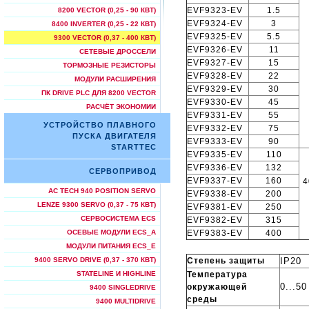
EVF9323-EV
1.5
8200 VECTOR (0,25 - 90 КВТ)
EVF9324-EV
3
8400 INVERTER (0,25 - 22 КВТ)
EVF9325-EV
5.5
9300 VECTOR (0,37 - 400 КВТ)
EVF9326-EV
11
СЕТЕВЫЕ ДРОССЕЛИ
EVF9327-EV
15
ТОРМОЗНЫЕ РЕЗИСТОРЫ
EVF9328-EV
22
МОДУЛИ РАСШИРЕНИЯ
EVF9329-EV
30
ПК DRIVE PLC ДЛЯ 8200 VECTOR
EVF9330-EV
45
РАСЧЁТ ЭКОНОМИИ
EVF9331-EV
55
УСТРОЙСТВО ПЛАВНОГО
EVF9332-EV
75
ПУСКА ДВИГАТЕЛЯ
EVF9333-EV
90
STARTTEC
EVF9335-EV
110
EVF9336-EV
132
СЕРВОПРИВОД
EVF9337-EV
160
4
AC TECH 940 POSITION SERVO
EVF9338-EV
200
LENZE 9300 SERVO (0,37 - 75 КВТ)
EVF9381-EV
250
СЕРВОСИСТЕМА ECS
EVF9382-EV
315
EVF9383-EV
400
ОСЕВЫЕ МОДУЛИ ECS_A
МОДУЛИ ПИТАНИЯ ECS_E
Степень защиты
IP20
9400 SERVO DRIVE (0,37 - 370 КВТ)
Температура
STATELINE И HIGHLINE
0...5
окружающей
9400 SINGLEDRIVE
среды
9400 MULTIDRIVE