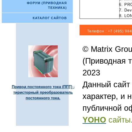
ФОРУМ (ПРИВОДНАЯ
PR
ТЕХНИКА)
Dev
LO
КАТАЛОГ САЙТОВ
Телефон :
+7 (495) 984
© Matrix Gro
(Приводная т
2023
Данный сайт
Привод постоянного тока (ППТ) -
тиристорный преобразователь
характер, и 
постоянного тока.
публичной о
YOHO
сайты