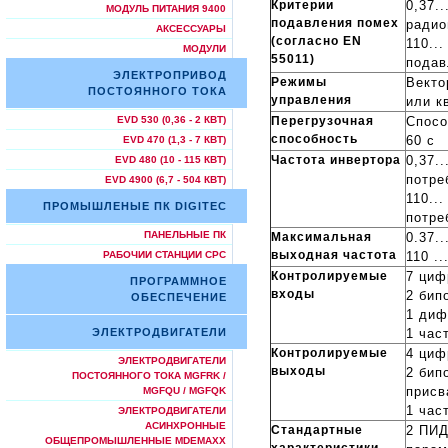
Критерии
0,37.
МОДУЛЬ ПИТАНИЯ 9400
подавления помех
радио
АКСЕССУАРЫ
(согласно EN
110..
МОДУЛИ
55011)
подав
ЭЛЕКТРОПРИВОД
Режимы
Векто
ПОСТОЯННОГО ТОКА
управления
или к
Перегрузочная
Спосо
EVD 530 (0,36 - 2 КВТ)
способность
60 с
EVD 470 (1,3 - 7 КВТ)
Частота инвертора
0,37..
EVD 480 (10 - 115 КВТ)
потре
EVD 4900 (6,7 - 504 КВТ)
110..
ПРОМЫШЛЕНЫЕ ПК DIGITEC
потре
ПАНЕЛЬНЫЕ ПК
Максимальная
0.37..
выходная частота
110 ..
РАБОЧИИ СТАНЦИИ СРС
Контролируемые
7 циф
ПРОГРАММНОЕ
входы
2 бип
ОБЕСПЕЧЕНИЕ
1 диф
1 час
ЭЛЕКТРОДВИГАТЕЛИ
Контролируемые
4 циф
ЭЛЕКТРОДВИГАТЕЛИ
выходы
2 бип
ПОСТОЯННОГО ТОКА MGFRK /
присв
MGFQU / MGFQK
1 час
ЭЛЕКТРОДВИГАТЕЛИ
АСИНХРОННЫЕ
Стандартные
2 ПИД
ОБЩЕПРОМЫШЛЕННЫЕ MDEMAXX
характеристики