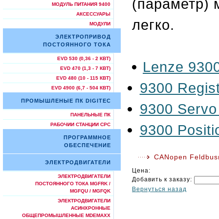
(параметр) 
МОДУЛЬ ПИТАНИЯ 9400
АКСЕССУАРЫ
легко.
МОДУЛИ
ЭЛЕКТРОПРИВОД
ПОСТОЯННОГО ТОКА
EVD 530 (0,36 - 2 КВТ)
Lenze 9300
EVD 470 (1,3 - 7 КВТ)
EVD 480 (10 - 115 КВТ)
9300 Regist
EVD 4900 (6,7 - 504 КВТ)
ПРОМЫШЛЕНЫЕ ПК DIGITEC
9300 Servo 
ПАНЕЛЬНЫЕ ПК
9300 Positi
РАБОЧИИ СТАНЦИИ СРС
ПРОГРАММНОЕ
ОБЕСПЕЧЕНИЕ
CANopen Feldbus
ЭЛЕКТРОДВИГАТЕЛИ
Цена:
ЭЛЕКТРОДВИГАТЕЛИ
Добавить к заказу:
ПОСТОЯННОГО ТОКА MGFRK /
Вернуться назад
MGFQU / MGFQK
ЭЛЕКТРОДВИГАТЕЛИ
АСИНХРОННЫЕ
ОБЩЕПРОМЫШЛЕННЫЕ MDEMAXX