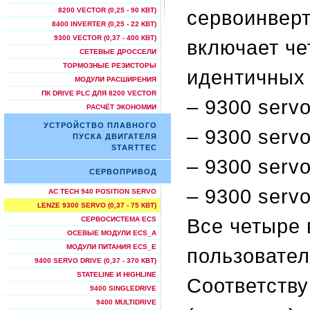
сервоинверт
8200 VECTOR (0,25 - 90 КВТ)
8400 INVERTER (0,25 - 22 КВТ)
9300 VECTOR (0,37 - 400 КВТ)
включает че
СЕТЕВЫЕ ДРОССЕЛИ
ТОРМОЗНЫЕ РЕЗИСТОРЫ
идентичных 
МОДУЛИ РАСШИРЕНИЯ
ПК DRIVE PLC ДЛЯ 8200 VECTOR
– 9300 servo
РАСЧЁТ ЭКОНОМИИ
УСТРОЙСТВО ПЛАВНОГО
– 9300 servo 
ПУСКА ДВИГАТЕЛЯ
STARTTEC
– 9300 servo
СЕРВОПРИВОД
– 9300 servo 
AC TECH 940 POSITION SERVO
LENZE 9300 SERVO (0,37 - 75 КВТ)
Все четыре
СЕРВОСИСТЕМА ECS
ОСЕВЫЕ МОДУЛИ ECS_A
МОДУЛИ ПИТАНИЯ ECS_E
пользовате
9400 SERVO DRIVE (0,37 - 370 КВТ)
STATELINE И HIGHLINE
Соответств
9400 SINGLEDRIVE
9400 MULTIDRIVE