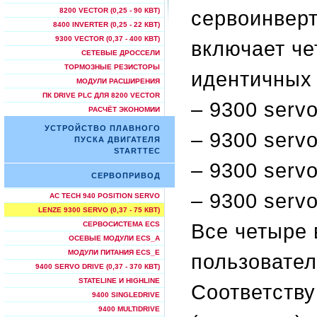
сервоинверт
8200 VECTOR (0,25 - 90 КВТ)
8400 INVERTER (0,25 - 22 КВТ)
9300 VECTOR (0,37 - 400 КВТ)
включает че
СЕТЕВЫЕ ДРОССЕЛИ
ТОРМОЗНЫЕ РЕЗИСТОРЫ
идентичных 
МОДУЛИ РАСШИРЕНИЯ
ПК DRIVE PLC ДЛЯ 8200 VECTOR
– 9300 servo
РАСЧЁТ ЭКОНОМИИ
УСТРОЙСТВО ПЛАВНОГО
– 9300 servo 
ПУСКА ДВИГАТЕЛЯ
STARTTEC
– 9300 servo
СЕРВОПРИВОД
– 9300 servo 
AC TECH 940 POSITION SERVO
LENZE 9300 SERVO (0,37 - 75 КВТ)
Все четыре
СЕРВОСИСТЕМА ECS
ОСЕВЫЕ МОДУЛИ ECS_A
МОДУЛИ ПИТАНИЯ ECS_E
пользовате
9400 SERVO DRIVE (0,37 - 370 КВТ)
STATELINE И HIGHLINE
Соответств
9400 SINGLEDRIVE
9400 MULTIDRIVE