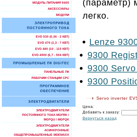
(параметр) 
МОДУЛЬ ПИТАНИЯ 9400
АКСЕССУАРЫ
легко.
МОДУЛИ
ЭЛЕКТРОПРИВОД
ПОСТОЯННОГО ТОКА
EVD 530 (0,36 - 2 КВТ)
Lenze 9300
EVD 470 (1,3 - 7 КВТ)
EVD 480 (10 - 115 КВТ)
9300 Regist
EVD 4900 (6,7 - 504 КВТ)
ПРОМЫШЛЕНЫЕ ПК DIGITEC
9300 Servo 
ПАНЕЛЬНЫЕ ПК
9300 Positi
РАБОЧИИ СТАНЦИИ СРС
ПРОГРАММНОЕ
ОБЕСПЕЧЕНИЕ
Servo inverter E
ЭЛЕКТРОДВИГАТЕЛИ
Цена:
ЭЛЕКТРОДВИГАТЕЛИ
Добавить к заказу:
ПОСТОЯННОГО ТОКА MGFRK /
Вернуться назад
MGFQU / MGFQK
ЭЛЕКТРОДВИГАТЕЛИ
АСИНХРОННЫЕ
ОБЩЕПРОМЫШЛЕННЫЕ MDEMAXX