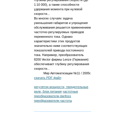
глубины регулирования скорости (до
1:10 000), а также способности
удержания момента при нулевой
скорости...
Во многих случаях задача
уменьшения габаритов и упрощения
обслуживания решается применением
частотно-регулируемых приводов
переменного тока. Однако
характеристики этих продуктов
значительно ниже соответствующих
показателей привода постоянного
тока. Например, преобразователь
8200 Vector фирмы Lenze (Германия)
обеспечивает глубину регулирования
скорости...
Мир Автоматизации №11 / 2005г.
скачать PDF файл
регулятор мощности, твердотельные
реле, блок питания
частотные
преобразователи danfoss
преобразователи частоты