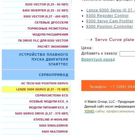
8200 VECTOR (0,25 - 90 КВТ)
Lenze 9300 Servo (0,37 -
8400 INVERTER (0,25 - 22 КВТ)
9300 Register Control
9300 VECTOR (0,37 - 400 КВТ)
9300 Servo Cam Profiler
СЕТЕВЫЕ ДРОССЕЛИ
9300 Position Controller
ТОРМОЗНЫЕ РЕЗИСТОРЫ
МОДУЛИ РАСШИРЕНИЯ
Servo Curve plat
ПК DRIVE PLC ДЛЯ 8200 VECTOR
РАСЧЁТ ЭКОНОМИИ
Цена:
Добавить к заказу:
УСТРОЙСТВО ПЛАВНОГО
Вернуться назад
ПУСКА ДВИГАТЕЛЯ
STARTTEC
СЕРВОПРИВОД
AC TECH 940 POSITION SERVO
Телефон :
+7 (495) 984
LENZE 9300 SERVO (0,37 - 75 КВТ)
СЕРВОСИСТЕМА ECS
© Matrix Group, LLC - Продукци
ОСЕВЫЕ МОДУЛИ ECS_A
Данный сайт носит информацион
МОДУЛИ ПИТАНИЯ ECS_E
YOHO
сайты. профессионально
9400 SERVO DRIVE (0,37 - 370 КВТ)
STATELINE И HIGHLINE
9400 SINGLEDRIVE
9400 MULTIDRIVE