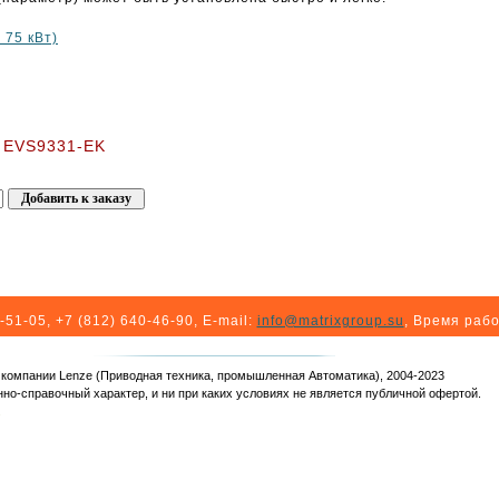
 75 кВт)
e EVS9331-EK
-51-05, +7 (812) 640-46-90
, E-mail:
info@matrixgroup.su
, Время рабо
я компании Lenze (Приводная техника, промышленная Автоматика), 2004-2023
но-справочный характер, и ни при каких условиях не является публичной офертой.
.