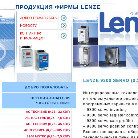
ПРОДУКЦИЯ ФИРМЫ LENZE
ДОБРО ПОЖАЛОВАТЬ!
НОВОСТИ
КОНТАКТНАЯ
ИНФОРМАЦИЯ
LENZE 9300 SERVO (0,3
ДОБРО ПОЖАЛОВАТЬ!
Интегрированные техноло
ПРЕОБРАЗОВАТЕЛИ
интеллектуального решени
ЧАСТОТЫ LENZE
программных варианта в и
– 9300 servo inverter;
AC TECH SMD (0,25 - 22 КВТ)
– 9300 servo register contro
AC TECH TMD (0,25 - 7,5 КВТ)
– 9300 servo cam profiler;
AC TECH SMV (0,25 - 45 КВТ)
– 9300 servo position contro
AC TECH МСН (0,75 - 185 КВТ)
Все четыре варианта обо
8200 MOTEC (0,25 - 7,5 КВТ)
технологическая функция 