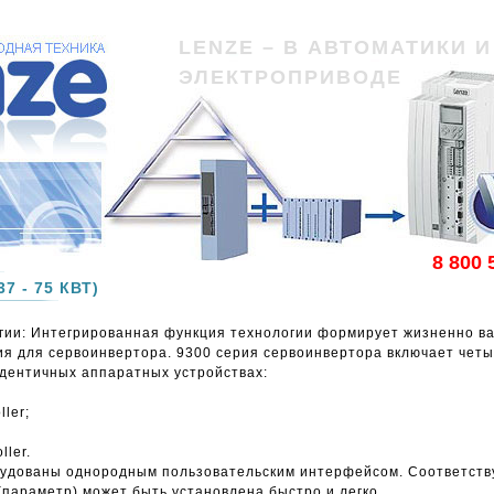
LENZE – В АВТОМАТИКИ И
ЭЛЕКТРОПРИВОДЕ
8 800 
7 - 75 КВТ)
гии: Интегрированная функция технологии формирует жизненно в
я для сервоинвертора. 9300 серия сервоинвертора включает чет
дентичных аппаратных устройствах:
ller;
ller.
рудованы однородным пользовательским интерфейсом. Соответст
(параметр) может быть установлена быстро и легко.