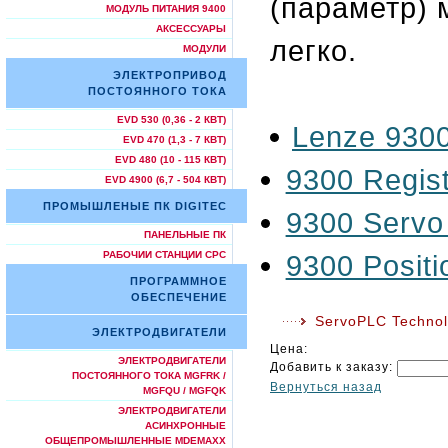
(параметр) 
МОДУЛЬ ПИТАНИЯ 9400
АКСЕССУАРЫ
легко.
МОДУЛИ
ЭЛЕКТРОПРИВОД
ПОСТОЯННОГО ТОКА
EVD 530 (0,36 - 2 КВТ)
Lenze 9300
EVD 470 (1,3 - 7 КВТ)
EVD 480 (10 - 115 КВТ)
9300 Regist
EVD 4900 (6,7 - 504 КВТ)
ПРОМЫШЛЕНЫЕ ПК DIGITEC
9300 Servo 
ПАНЕЛЬНЫЕ ПК
9300 Positi
РАБОЧИИ СТАНЦИИ СРС
ПРОГРАММНОЕ
ОБЕСПЕЧЕНИЕ
ServoPLC Techno
ЭЛЕКТРОДВИГАТЕЛИ
Цена:
ЭЛЕКТРОДВИГАТЕЛИ
Добавить к заказу:
ПОСТОЯННОГО ТОКА MGFRK /
Вернуться назад
MGFQU / MGFQK
ЭЛЕКТРОДВИГАТЕЛИ
АСИНХРОННЫЕ
ОБЩЕПРОМЫШЛЕННЫЕ MDEMAXX