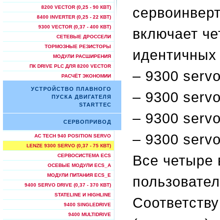
сервоинверт
8200 VECTOR (0,25 - 90 КВТ)
8400 INVERTER (0,25 - 22 КВТ)
9300 VECTOR (0,37 - 400 КВТ)
включает че
СЕТЕВЫЕ ДРОССЕЛИ
ТОРМОЗНЫЕ РЕЗИСТОРЫ
идентичных 
МОДУЛИ РАСШИРЕНИЯ
ПК DRIVE PLC ДЛЯ 8200 VECTOR
– 9300 servo
РАСЧЁТ ЭКОНОМИИ
УСТРОЙСТВО ПЛАВНОГО
– 9300 servo 
ПУСКА ДВИГАТЕЛЯ
STARTTEC
– 9300 servo
СЕРВОПРИВОД
– 9300 servo 
AC TECH 940 POSITION SERVO
LENZE 9300 SERVO (0,37 - 75 КВТ)
Все четыре
СЕРВОСИСТЕМА ECS
ОСЕВЫЕ МОДУЛИ ECS_A
МОДУЛИ ПИТАНИЯ ECS_E
пользовате
9400 SERVO DRIVE (0,37 - 370 КВТ)
STATELINE И HIGHLINE
Соответств
9400 SINGLEDRIVE
9400 MULTIDRIVE