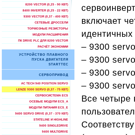
сервоинверт
8200 VECTOR (0,25 - 90 КВТ)
8400 INVERTER (0,25 - 22 КВТ)
9300 VECTOR (0,37 - 400 КВТ)
включает че
СЕТЕВЫЕ ДРОССЕЛИ
ТОРМОЗНЫЕ РЕЗИСТОРЫ
идентичных 
МОДУЛИ РАСШИРЕНИЯ
ПК DRIVE PLC ДЛЯ 8200 VECTOR
– 9300 servo
РАСЧЁТ ЭКОНОМИИ
УСТРОЙСТВО ПЛАВНОГО
– 9300 servo 
ПУСКА ДВИГАТЕЛЯ
STARTTEC
– 9300 servo
СЕРВОПРИВОД
– 9300 servo 
AC TECH 940 POSITION SERVO
LENZE 9300 SERVO (0,37 - 75 КВТ)
Все четыре
СЕРВОСИСТЕМА ECS
ОСЕВЫЕ МОДУЛИ ECS_A
МОДУЛИ ПИТАНИЯ ECS_E
пользовате
9400 SERVO DRIVE (0,37 - 370 КВТ)
STATELINE И HIGHLINE
Соответств
9400 SINGLEDRIVE
9400 MULTIDRIVE