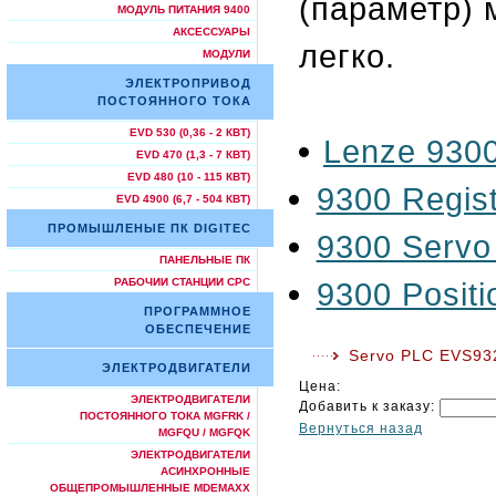
(параметр) 
МОДУЛЬ ПИТАНИЯ 9400
АКСЕССУАРЫ
легко.
МОДУЛИ
ЭЛЕКТРОПРИВОД
ПОСТОЯННОГО ТОКА
EVD 530 (0,36 - 2 КВТ)
Lenze 9300
EVD 470 (1,3 - 7 КВТ)
EVD 480 (10 - 115 КВТ)
9300 Regist
EVD 4900 (6,7 - 504 КВТ)
ПРОМЫШЛЕНЫЕ ПК DIGITEC
9300 Servo 
ПАНЕЛЬНЫЕ ПК
9300 Positi
РАБОЧИИ СТАНЦИИ СРС
ПРОГРАММНОЕ
ОБЕСПЕЧЕНИЕ
Servo PLC EVS93
ЭЛЕКТРОДВИГАТЕЛИ
Цена:
ЭЛЕКТРОДВИГАТЕЛИ
Добавить к заказу:
ПОСТОЯННОГО ТОКА MGFRK /
Вернуться назад
MGFQU / MGFQK
ЭЛЕКТРОДВИГАТЕЛИ
АСИНХРОННЫЕ
ОБЩЕПРОМЫШЛЕННЫЕ MDEMAXX